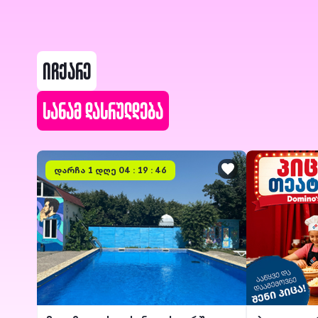
იჩქარე
სანამ დასრულდება
დარჩა
1 დღე 04 : 19 : 46