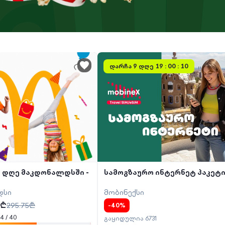
დარჩა
9 დღე 19 : 00 : 10
 დღე მაკდონალდსში -
სამოგზაურო ინტერნეტ პაკეტ
დსი
მობინექსი
₾
295.75
₾
-
40
%
24
/
40
გაყიდულია
6731