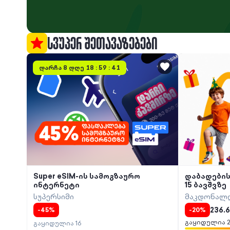
ᲡᲕᲣᲞᲔᲠ ᲨᲔᲗᲐᲕᲐᲖᲔᲑᲔᲑᲘ
დარჩა
8 დღე 18 : 59 : 41
Super eSIM-ის სამოგზაურო
დაბადების
ინტერნეტი
15 ბავშვზე
სუპერსიმი
მაკდონალ
236.6
-
45
%
-
20
%
გაყიდულია
გაყიდულია
16