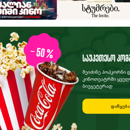
ში კინო
სტუმრები
ᲡᲐᲣᲙᲔᲗᲔᲡᲝ ᲙᲝᲛ
შეიძინე პოპკორნი 
კინოთეატრში ყველ
ბიუჯეტურად
დაწყება