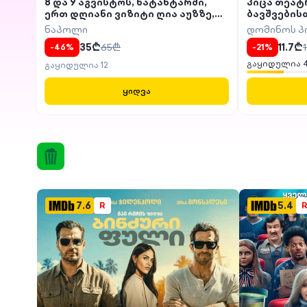
8 და 9 აგვისტოს, ნატახტარში,
პიცა თეატრ
ერთ დღიანი ვიზიტი ღია აუზზე,
ბავშვების
საჩუქრად ლუდი
ნაპოლი
დომინოს პ
35
₾
65
₾
11.7
₾
-
46
%
-
21
%
გაყიდულია
გაყიდულია
12
ყიდვა
ᲙᲘᲜᲝ
7.6
5.4
R