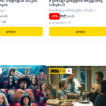
ი, 3 წლიდან ასაკის
8 ვიზიტი ყინულის მოედანზე
თვის
(არენა I)
იცა
სპორტკომპლექსი არენა I
14.9
₾
111
₾
160
₾
-
31
%
4
/
20
გაყიდულია
16
ყიდვა
ყიდვა
7.0
R
R