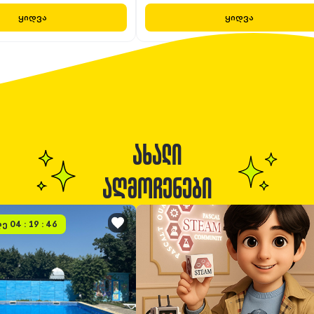
ყიდვა
ყიდვა
ᲐᲮᲐᲚᲘ
ᲐᲦᲛᲝᲩᲔᲜᲔᲑᲘ
ე 04 : 19 : 46