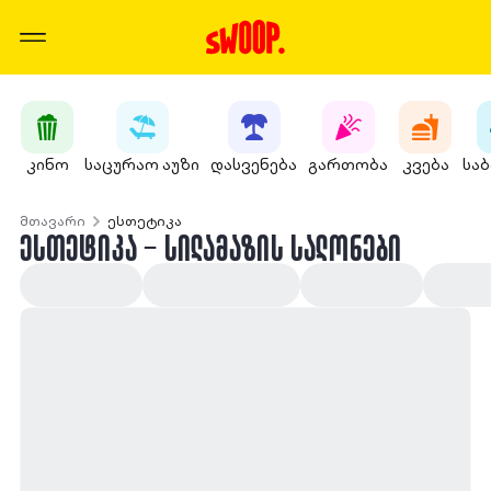
კინო
საცურაო აუზი
დასვენება
გართობა
კვება
სა
მთავარი
ესთეტიკა
ᲔᲡᲗᲔᲢᲘᲙᲐ - ᲡᲘᲚᲐᲛᲐᲖᲘᲡ ᲡᲐᲚᲝᲜᲔᲑᲘ