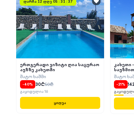
დარჩა
12 დღე 05 : 31 : 37
ერთჯერადი ვიზიტი ღია საცურაო
კახეთი 
აუზზე კახეთში
საუზმით
შატო ხაშმი
შატო ხა
30
₾
50
₾
14
-
40
%
-
21
%
გაყიდულია
16
გაყიდულ
ყიდვა