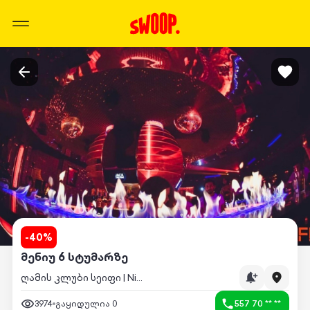
-
40
%
მენიუ 6 სტუმარზე
ღამის კლუბი სეიფი | Night Club Safe
3974
გაყიდულია
0
557 70 ** **