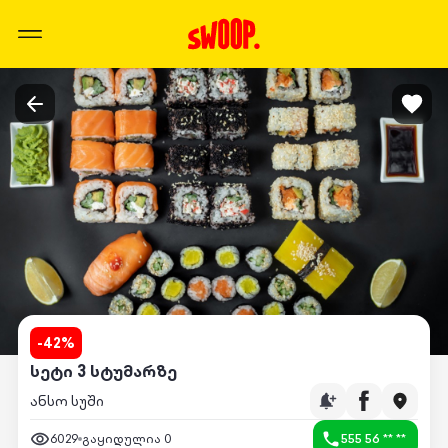
-
42
%
სეტი 3 სტუმარზე
ანსო სუში
6029
გაყიდულია
0
555 56 ** **