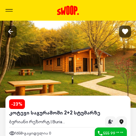
-
23
%
კოტეჯი საგურამოში 2+2 სტუმარზე
ბურიანი რეზორტ | Buriani Resort
1658
გაყიდულია
0
555 99 ** **