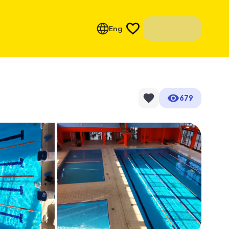
Eng
679