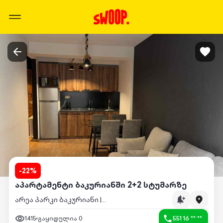
-
22
%
აპარტამენტი ბაკურიანში 2+2 სტუმარზე
არეა პარკი ბაკურიანი | Area Park Bakuriani
1415
გაყიდულია
0
551 16 ** **