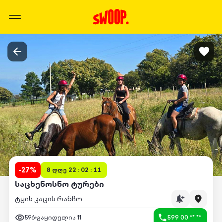
-
27
%
8 დღე 22 : 02 : 11
საცხენოსნო ტურები
ტყის კაცის რანჩო
596
გაყიდულია
11
599 00 ** **