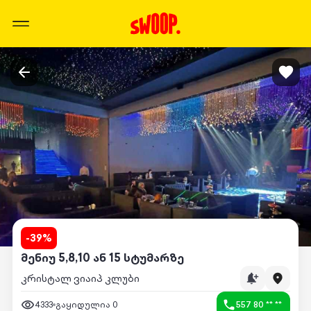
-
39
%
მენიუ 5,8,10 ან 15 სტუმარზე
კრისტალ ვიაიპ კლუბი
4333
გაყიდულია
0
557 80 ** **