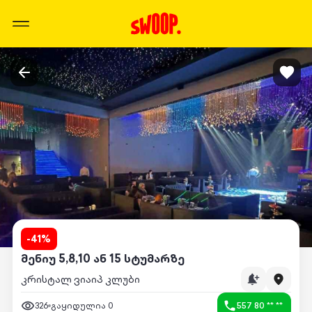
-
41
%
მენიუ 5,8,10 ან 15 სტუმარზე
კრისტალ ვიაიპ კლუბი
326
გაყიდულია
0
557 80 ** **