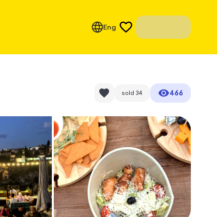
Eng
466
sold
34