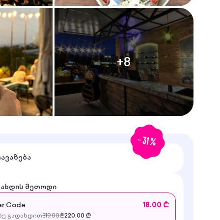
+
8
-
31
%
თავაზება
დახდის მეთოდი
r Code
18.00 ₾
ე გადახდით
319.00
₾
220.00
₾