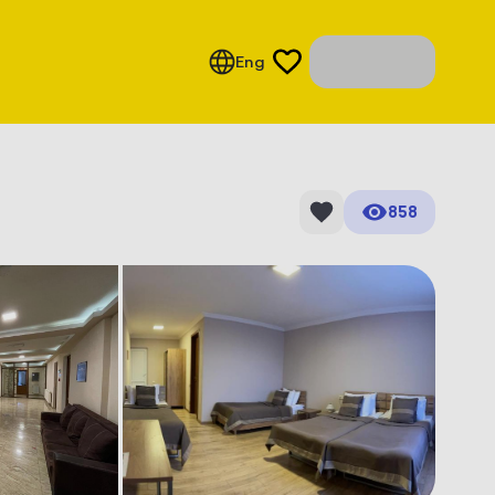
Eng
858