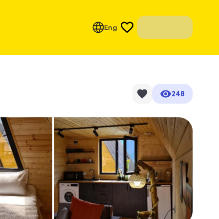
Eng
248