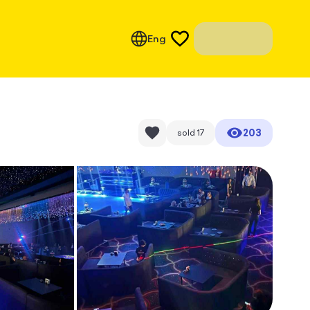
Eng
203
sold
17