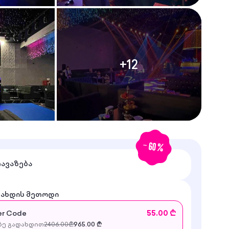
+
12
-
60
%
თავაზება
დახდის მეთოდი
r Code
55.00 ₾
ე გადახდით
2406.00
₾
965.00
₾