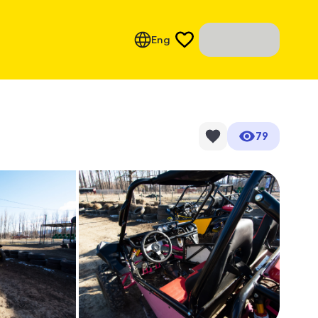
Eng
79