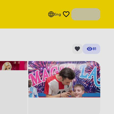
Eng
81