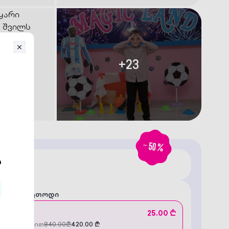
+
23
-
50
%
თავაზება
დახდის მეთოდი
r Code
25.00 ₾
ე გადახდით
840.00
₾
420.00
₾