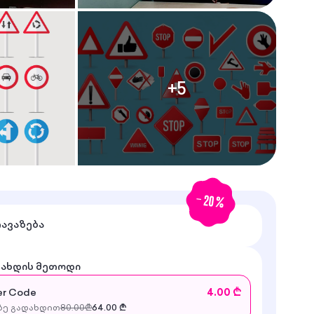
+
5
-
20
%
თავაზება
დახდის მეთოდი
r Code
4.00 ₾
ე გადახდით
80.00
₾
64.00
₾