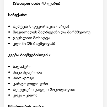
(Swooper code 47 ლარი)
ს
ა
ჩ
უ
ქ
ა
რ
ი:
ბუშტების დეკორაცია ( არკა)
შოკოლადის შადრევანი და მარშმელოუ
ცეცხლით მოხატვა
კლიპი (25 ბავშვიდან)
კვება ბავშვებისთვის:
ხაჭაპური
პიცა პეპერონი
ჰოთ-დოგი
კარტოფილი ფრი
ბელგიური ვაფლი შოკოლადით
კოკა - კოლა
მშობლების კვება: