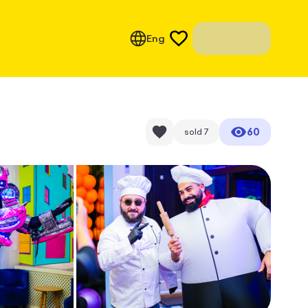
Eng
60
sold
7