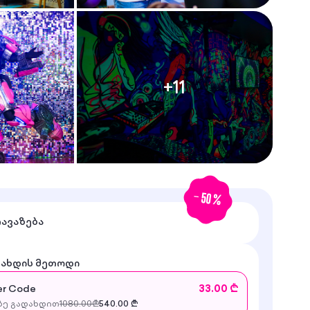
+
11
-
50
%
თავაზება
დახდის მეთოდი
r Code
33.00 ₾
ე გადახდით
1080.00
₾
540.00
₾