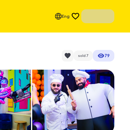
Eng
79
sold
7