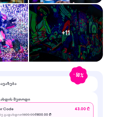
+
11
-
50
%
თავაზება
დახდის მეთოდი
r Code
43.00 ₾
ე გადახდით
1600.00
₾
800.00
₾