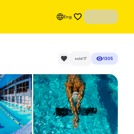
Eng
1305
sold
17