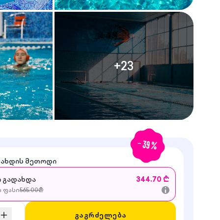
+
23
-
39
%
დახდის მეთოდი
 გადახდა
344.70 ₾
ი ფასი
565.00
₾
გაგრძელება