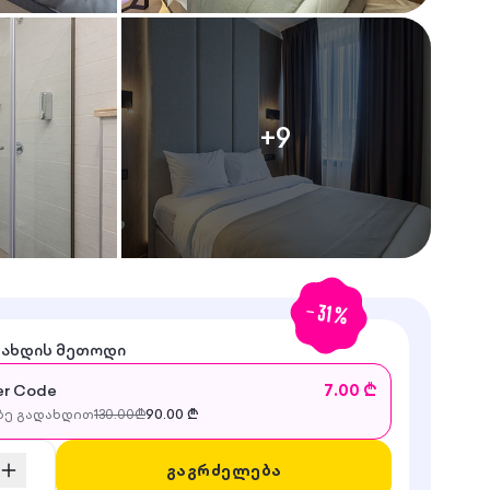
+
9
-
31
%
დახდის მეთოდი
r Code
7.00 ₾
ე გადახდით
130.00
₾
90.00
₾
გაგრძელება