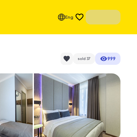
Eng
999
sold
37