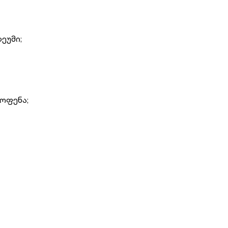
ეუმი;
მოფენა;