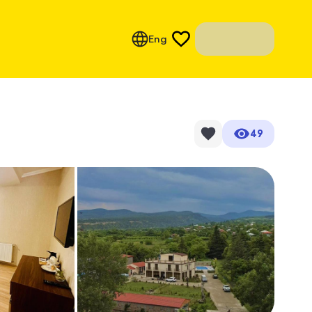
Eng
49