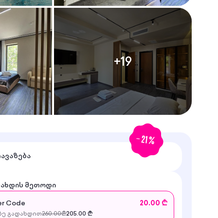
+
19
-
21
%
თავაზება
დახდის მეთოდი
r Code
20.00 ₾
ე გადახდით
260.00
₾
205.00
₾