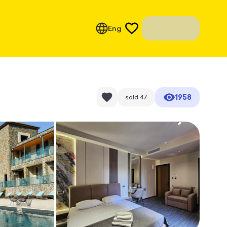
Eng
1958
sold
47