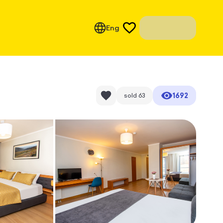
Eng
1692
sold
63