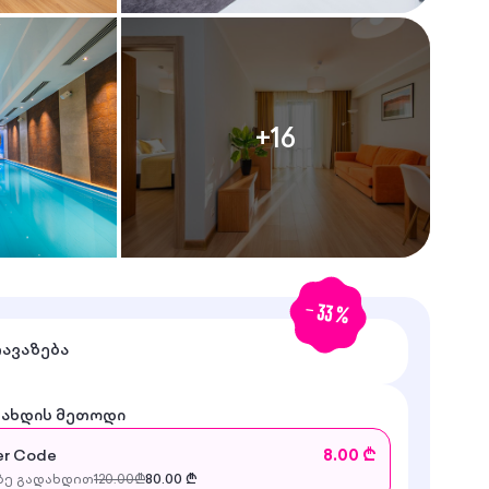
+
16
-
33
%
თავაზება
დახდის მეთოდი
r Code
8.00 ₾
ე გადახდით
120.00
₾
80.00
₾