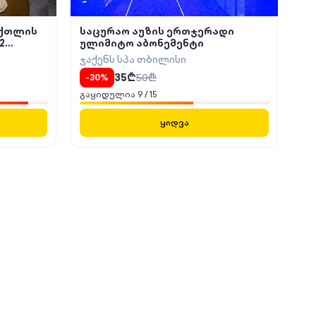
რქთლის
საცურაო აუზის ერთჯერადი
2
ულიმიტო აბონემენტი
ჯაქენს სპა თბილისი
35
₾
50
₾
-
30
%
გაყიდულია
9
/
15
ყიდვა