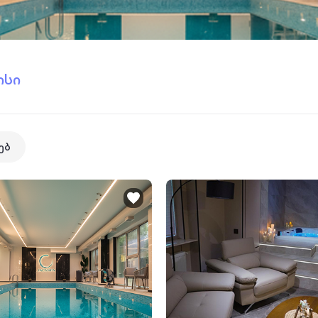
ისი
ებ