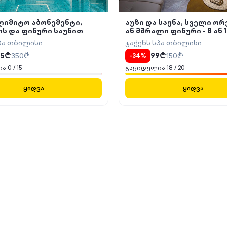
ლიმიტო აბონემენტი,
აუზი და საუნა, სველი ო
ს და ფინური საუნით
ან მშრალი ფინური - 8 ან 1
ვიზიტი დახურულ აუზზე
პა თბილისი
ჯაქენს სპა თბილისი
5
₾
350
₾
99
₾
150
₾
-
34
%
ია
0
/
15
გაყიდულია
18
/
20
ყიდვა
ყიდვა