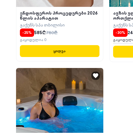
ენდოსფეროს პროცედურები 2026
აუზის უ
წლის აპარატით
ორთქლი
ჯაქენს სპა თბილისი
ჯაქენს ს
585
₾
780
₾
24
-
25
%
-
30
%
გაყიდულია
0
გაყიდულ
ყიდვა