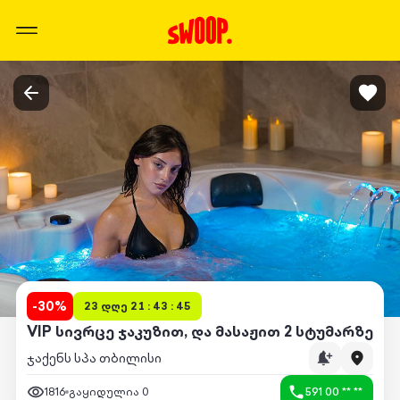
-
30
%
23 დღე 21 : 43 : 45
VIP სივრცე ჯაკუზით, და მასაჟით 2 სტუმარზე
ჯაქენს სპა თბილისი
1816
გაყიდულია
0
591 00 ** **