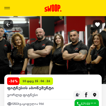
-
36
%
10 დღე 15 : 06 : 26
ფიტნესის აბონემენტი
ვორლდ ფიტნესი
12553
გაყიდულია
966
571 03 ** **