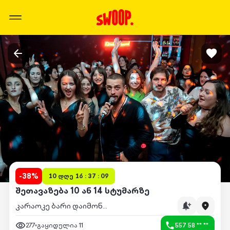
-
38
%
10 დღე 16 : 37 : 09
შეთავაზება 10 ან 14 სტუმარზე
კარაოკე ბარი დაიმონდი
277
გაყიდულია
11
557 58 ** **