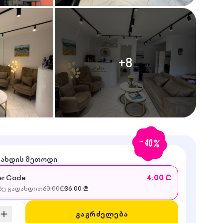
+
8
-
40
%
დახდის მეთოდი
r Code
4.00 ₾
ე გადახდით
60.00
₾
36.00
₾
გაგრძელება