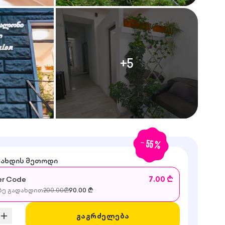
+
5
-
55
%
დახდის მეთოდი
r Code
7.00 ₾
ე გადახდით
200.00
₾
90.00
₾
გაგრძელება