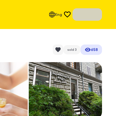
Eng
658
sold
3