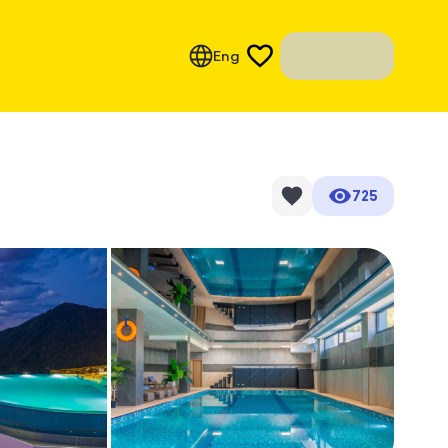
Eng
725