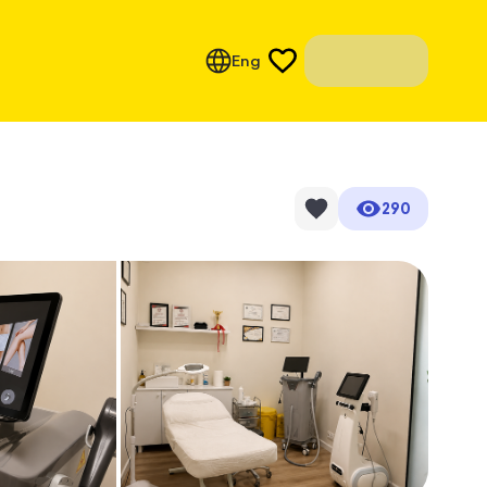
Eng
290