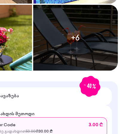
+
6
-
40
%
თავაზება
დახდის მეთოდი
r Code
3.00 ₾
ე გადახდით
50.00
₾
30.00
₾