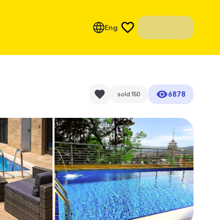
Eng
6878
sold
150