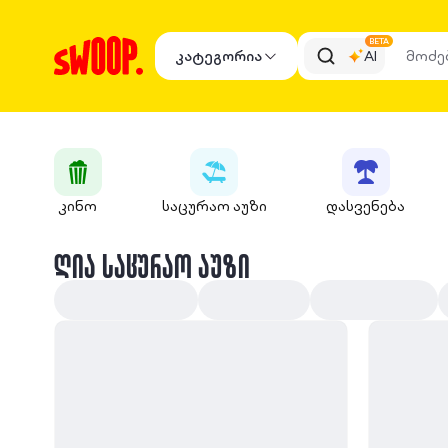
BETA
კატეგორია
AI
კინო
საცურაო აუზი
დასვენება
ᲦᲘᲐ ᲡᲐᲪᲣᲠᲐᲝ ᲐᲣᲖᲘ