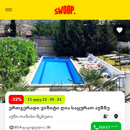
-
33
%
11 დღე 22 : 39 : 31
ერთჯერადი ვიზიტი ღია საცურაო აუზზე
აუზი ოაზისი მცხეთა
804
გაყიდულია
38
558 57 ** **