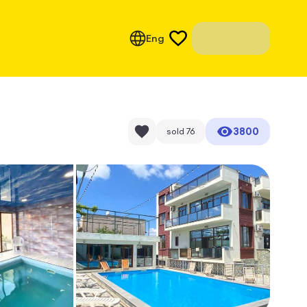
Eng
3800
sold
76