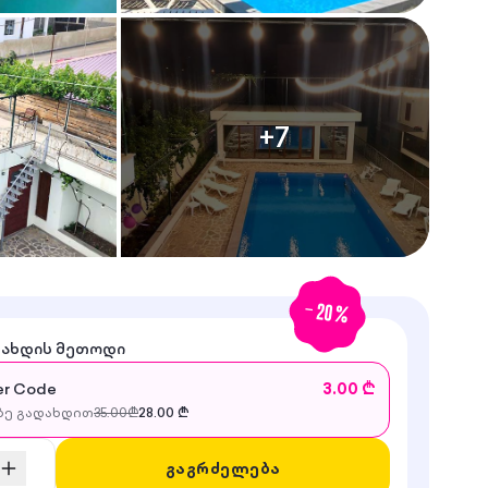
+
7
-
20
%
დახდის მეთოდი
r Code
3.00 ₾
ე გადახდით
35.00
₾
28.00
₾
გაგრძელება