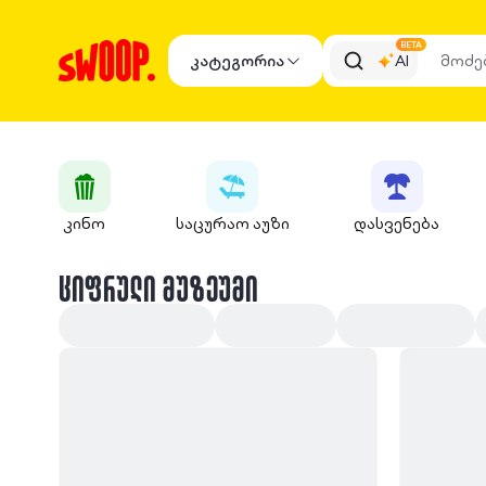
BETA
კატეგორია
AI
კინო
საცურაო აუზი
დასვენება
ᲪᲘᲤᲠᲣᲚᲘ ᲛᲣᲖᲔᲣᲛᲘ