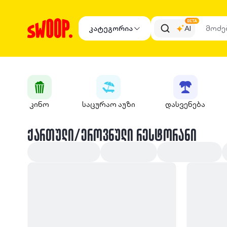
BETA
კატეგორია
AI
კინო
საცურაო აუზი
დასვენება
ᲥᲐᲠᲗᲣᲚᲘ/ᲔᲠᲝᲕᲜᲣᲚᲘ ᲠᲔᲡᲢᲝᲠᲐᲜᲘ